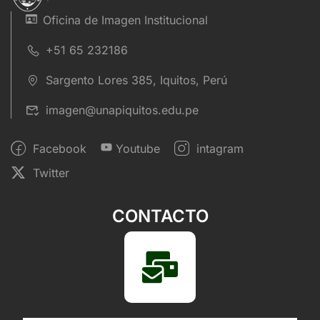
Oficina de Imagen Institucional
+51 65 232186
Sargento Lores 385, Iquitos, Perú
imagen@unapiquitos.edu.pe
Facebook
Youtube
intagram
Twitter
CONTACTO