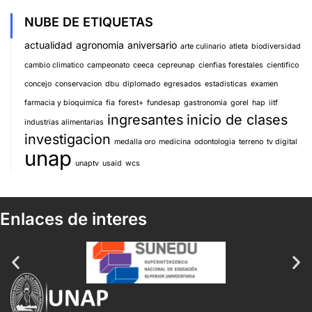
NUBE DE ETIQUETAS
actualidad
agronomia
aniversario
arte culinario
atleta
biodiversidad
cambio climatico
campeonato
ceeca
cepreunap
cienfias forestales
cientifico
concejo
conservacion
dbu
diplomado
egresados
estadisticas
examen
farmacia y bioquimica
fia
forest+
fundesap
gastronomia
gorel
hap
iitf
ingresantes
inicio de clases
industrias alimentarias
investigacion
medalla oro
medicina
odontologia
terreno
tv digital
unap
unaptv
usaid
wcs
Enlaces de interes