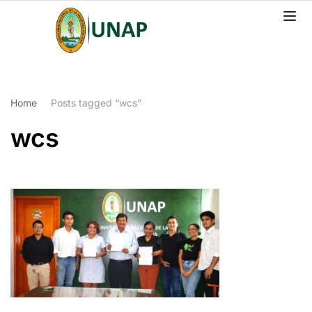
Home
Posts tagged “wcs”
wcs