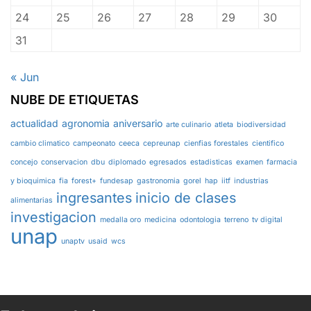
24
25
26
27
28
29
30
31
« Jun
NUBE DE ETIQUETAS
actualidad
agronomia
aniversario
arte culinario
atleta
biodiversidad
cambio climatico
campeonato
ceeca
cepreunap
cienfias forestales
cientifico
concejo
conservacion
dbu
diplomado
egresados
estadisticas
examen
farmacia
y bioquimica
fia
forest+
fundesap
gastronomia
gorel
hap
iitf
industrias
ingresantes
inicio de clases
alimentarias
investigacion
medalla oro
medicina
odontologia
terreno
tv digital
unap
unaptv
usaid
wcs