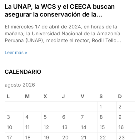
La UNAP, la WCS y el CEECA buscan
asegurar la conservación de la
biodiversidad amazónica
El miércoles 17 de abril de 2024, en horas de la
mañana, la Universidad Nacional de la Amazonía
Peruana (UNAP), mediante el rector, Rodil Tello...
Leer más »
CALENDARIO
agosto 2026
L
M
X
J
V
S
D
1
2
3
4
5
6
7
8
9
10
11
12
13
14
15
16
17
18
19
20
21
22
23