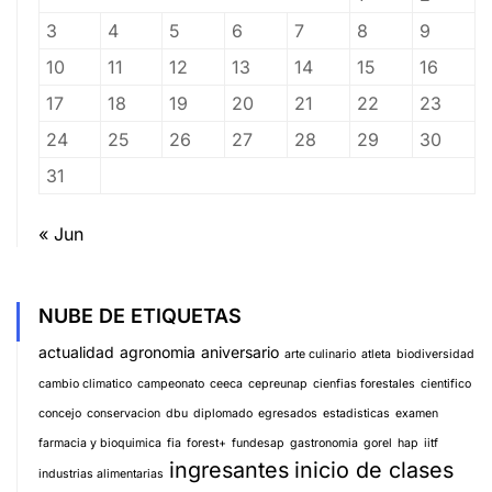
3
4
5
6
7
8
9
10
11
12
13
14
15
16
17
18
19
20
21
22
23
24
25
26
27
28
29
30
31
« Jun
NUBE DE ETIQUETAS
actualidad
agronomia
aniversario
arte culinario
atleta
biodiversidad
cambio climatico
campeonato
ceeca
cepreunap
cienfias forestales
cientifico
concejo
conservacion
dbu
diplomado
egresados
estadisticas
examen
farmacia y bioquimica
fia
forest+
fundesap
gastronomia
gorel
hap
iitf
ingresantes
inicio de clases
industrias alimentarias