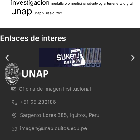
investigacion
medalla oro
medicina
odontologia
terreno
tv digital
unap
unaptv
usaid
wcs
Enlaces de interes
Oficina de Imagen Institucional
+51 65 232186
Sargento Lores 385, Iquitos, Perú
imagen@unapiquitos.edu.pe