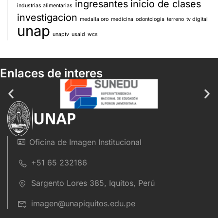
ingresantes
inicio de clases
industrias alimentarias
investigacion
medalla oro
medicina
odontologia
terreno
tv digital
unap
unaptv
usaid
wcs
Enlaces de interes
Oficina de Imagen Institucional
+51 65 232186
Sargento Lores 385, Iquitos, Perú
imagen@unapiquitos.edu.pe