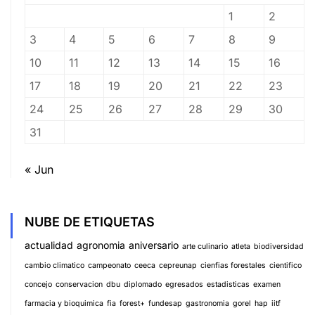
1
2
3
4
5
6
7
8
9
10
11
12
13
14
15
16
17
18
19
20
21
22
23
24
25
26
27
28
29
30
31
« Jun
NUBE DE ETIQUETAS
actualidad
agronomia
aniversario
arte culinario
atleta
biodiversidad
cambio climatico
campeonato
ceeca
cepreunap
cienfias forestales
cientifico
concejo
conservacion
dbu
diplomado
egresados
estadisticas
examen
farmacia y bioquimica
fia
forest+
fundesap
gastronomia
gorel
hap
iitf