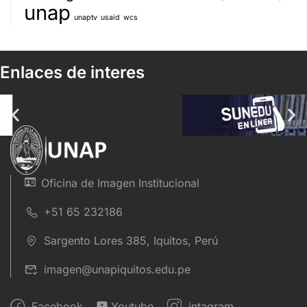
unap
unaptv
usaid
wcs
Enlaces de interes
Oficina de Imagen Institucional
+51 65 232186
Sargento Lores 385, Iquitos, Perú
imagen@unapiquitos.edu.pe
Facebook
Youtube
intagram