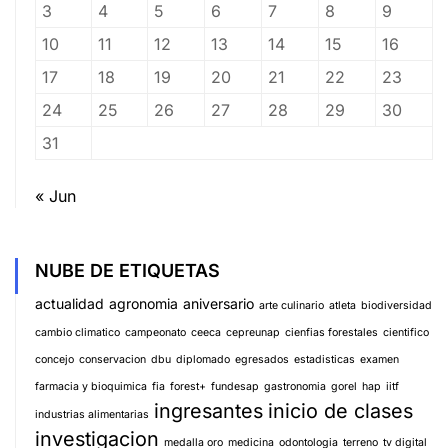
3
4
5
6
7
8
9
10
11
12
13
14
15
16
17
18
19
20
21
22
23
24
25
26
27
28
29
30
31
« Jun
NUBE DE ETIQUETAS
actualidad
agronomia
aniversario
arte culinario
atleta
biodiversidad
cambio climatico
campeonato
ceeca
cepreunap
cienfias forestales
cientifico
concejo
conservacion
dbu
diplomado
egresados
estadisticas
examen
farmacia y bioquimica
fia
forest+
fundesap
gastronomia
gorel
hap
iitf
ingresantes
inicio de clases
industrias alimentarias
investigacion
medalla oro
medicina
odontologia
terreno
tv digital